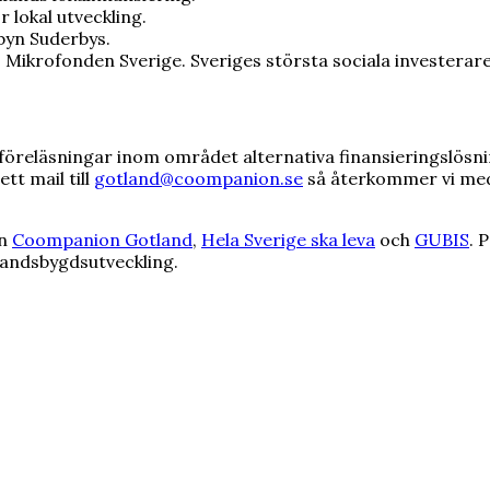
 lokal utveckling.
obyn Suderbys.
. Mikrofonden Sverige. Sveriges största sociala investerare
r föreläsningar inom området alternativa finansieringslösn
tt mail till
gotland@coompanion.se
så återkommer vi med
an
Coompanion Gotland
,
Hela Sverige ska leva
och
GUBIS
. 
landsbygdsutveckling.