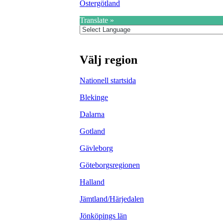
Östergötland
Translate »
Välj region
Nationell startsida
Blekinge
Dalarna
Gotland
Gävleborg
Göteborgsregionen
Halland
Jämtland/Härjedalen
Jönköpings län