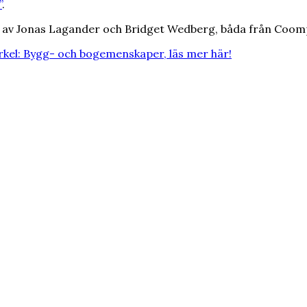
”
.
ds av Jonas Lagander och Bridget Wedberg, båda från Coom
kel: Bygg- och bogemenskaper, läs mer här!