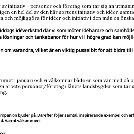
av initiativ – personer och företag som tar sig an utmaninga
igen en hel del av den här sortens initiativ och idéer, samti
a och möjliggöra för idéer och initiativ i den mån en önska
middags idéverkstad där vi som möter idébärare och samhäl
a lösningar och tankebanor för hur vi i högre grad kan möjl
m varandra, vilket är en viktig pusselbit för att bidra till 
orumet i januari och vi välkomnar både er som var med då o
iga arbete personer/företag i länets landsbygder som tar
ing.
anion bjuder på. Därefter följer samtal, inspirerande exempel och er
rd.
Varmt välkommen!
er