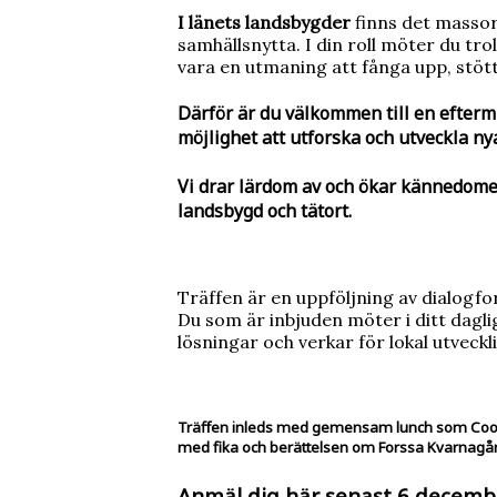
I länets landsbygder
finns det massor 
samhällsnytta. I din roll möter du trol
vara en utmaning att fånga upp, stött
Därför är du välkommen till en efter
möjlighet att utforska och utveckla ny
Vi drar lärdom av och ökar kännedomen o
landsbygd och tätort.
Träffen är en uppföljning av dialogf
Du som är inbjuden möter i ditt dagl
lösningar och verkar för lokal utveckl
Träffen inleds med gemensam lunch som Coomp
med fika och berättelsen om Forssa Kvarnagå
Anmäl dig här senast 6 decemb