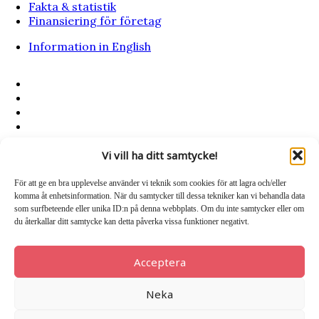
Fakta & statistik
Finansiering för företag
Information in English
Vi vill ha ditt samtycke!
Hitta nya samarbeten eller partners!
För att ge en bra upplevelse använder vi teknik som cookies för att lagra och/eller
komma åt enhetsinformation. När du samtycker till dessa tekniker kan vi behandla data
som surfbeteende eller unika ID:n på denna webbplats. Om du inte samtycker eller om
du återkallar ditt samtycke kan detta påverka vissa funktioner negativt.
Nu lanserar vi nya Kompanjoner.se
Nya affärsidéer – Företag som söker kompetens – Samverkan mellan
Acceptera
företag
Annonsera helt kostnadsfritt!
Neka