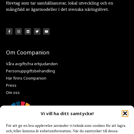
företag som tar samhällsansvar, lokal utveckling och en
mångfald av ägarmodeller i det svenska näringslivet.
Om Coompanion
Våra avgiftsfria erbjudanden
Personuppgiftsbehandling
Här finns Coompanion
Press
Om oss
Vi vill ha ditt samtycke!
För att ge en bra upplevelse använder vi teknik som cookies för att lagra
och/eller komma åt enhetsinformation. När du samtycker till dessa