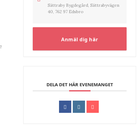
Sättraby Bygdegård, Sättrabyvägen
40, 762 97 Edsbro
Anmäl dig här
e
DELA DET HÄR EVENEMANGET