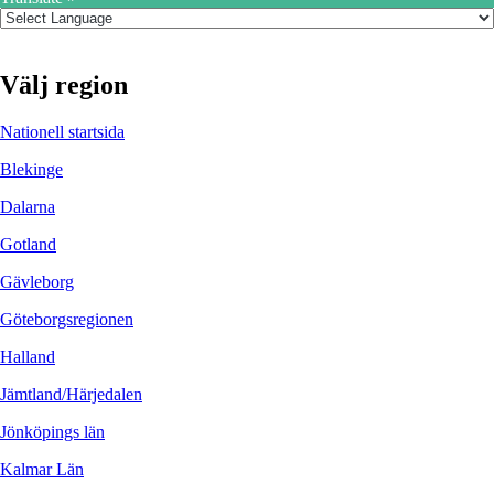
Välj region
Nationell startsida
Blekinge
Dalarna
Gotland
Gävleborg
Göteborgsregionen
Halland
Jämtland/Härjedalen
Jönköpings län
Kalmar Län