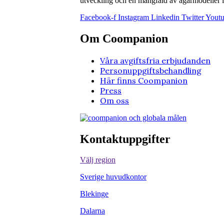
utveckling och en mångfald av ägarmodeller i 
Facebook-f
Instagram
Linkedin
Twitter
Yout
Om Coompanion
Våra avgiftsfria erbjudanden
Personuppgiftsbehandling
Här finns Coompanion
Press
Om oss
Kontaktuppgifter
Välj region
Sverige huvudkontor
Blekinge
Dalarna