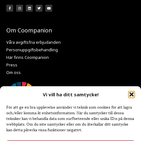
Om Coompanion
Våra avgiftsfria erbjudanden
Personuppgiftsbehandling
Här finns Coompanion
Press
Om oss
Vi vill ha ditt samtycke!
För att ge en bra upplevelse använder vi teknik som cookies för att lagra
och/eller komma åt enhetsinformation. När du samtycker till dessa
tekniker kan vi behandla data som surfbeteende eller unika ID:n på denna
webbplats. Om du inte samtycker eller om du återkallar ditt samtycke
kan detta påverka vissa funktioner negativt.
Kontaktuppgifter