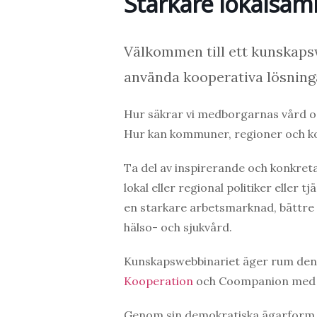
Starkare lokalsam
Välkommen till ett kunskap
använda kooperativa lösninga
Hur säkrar vi medborgarnas vård och
Hur kan kommuner, regioner och ko
Ta del av inspirerande och konkret
lokal eller regional politiker eller 
en starkare arbetsmarknad, bättre i
hälso- och sjukvård.
Kunskapswebbinariet äger rum den 
Kooperation
och Coompanion med an
Genom sin demokratiska ägarform,