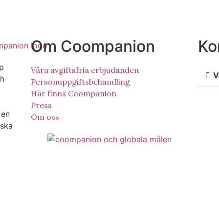
Om Coompanion
Ko
ap
Våra avgiftsfria erbjudanden
V
ch
Personuppgiftsbehandling
Här finns Coompanion
Press
 en
Om oss
nska