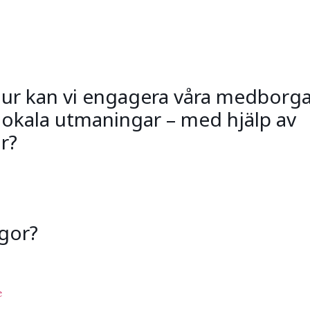
ur kan vi engagera våra medborg
 lokala utmaningar – med hjälp av
r?
ågor?
e