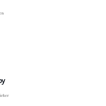
en
by
ärker