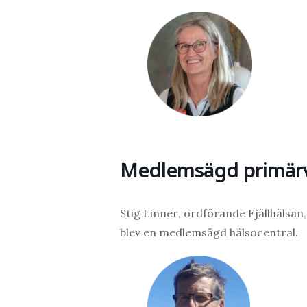
Medlemsägd primärvå
Stig Linner
, ordförande Fjällhälsa
blev en medlemsägd hälsocentral.