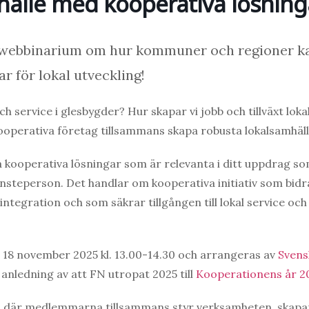
hälle med kooperativa lösning
swebbinarium om hur kommuner och regioner k
r för lokal utveckling!
 service i glesbygder? Hur skapar vi jobb och tillväxt loka
operativa företag tillsammans skapa robusta lokalsamhäl
a kooperativa lösningar som är relevanta i ditt uppdrag s
tjänsteperson. Det handlar om kooperativa initiativ som bidra
ntegration och som säkrar tillgången till lokal service och
18 november 2025 kl. 13.00-14.30 och arrangeras av
Svens
ledning av att FN utropat 2025 till
Kooperationens år 2
 där medlemmarna tillsammans styr verksamheten, skapa