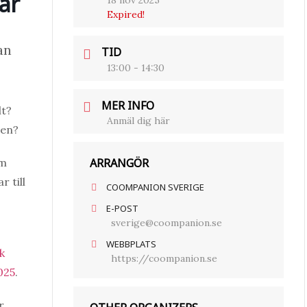
ar
18 nov 2025
Expired!
an
TID
13:00 - 14:30
MER INFO
lt?
Anmäl dig här
len?
ARRANGÖR
om
r till
COOMPANION SVERIGE
E-POST
sverige@coompanion.se
WEBBPLATS
k
https://coompanion.se
025
.
r