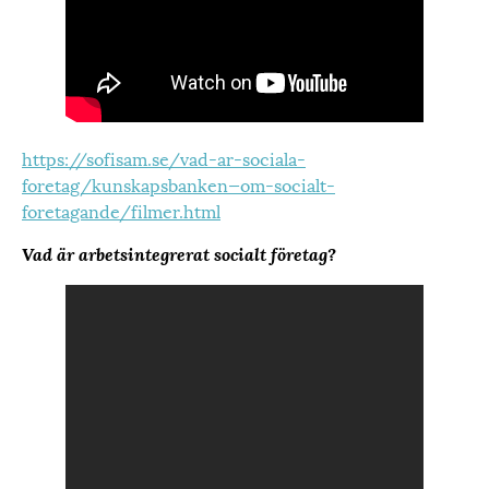
https://sofisam.se/vad-ar-sociala-
foretag/kunskapsbanken—om-socialt-
foretagande/filmer.html
Vad är arbetsintegrerat socialt företag?