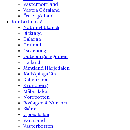
Västernorrland
Västra Götaland
Östergötland
Kontakta oss!
Nationellt kansli
Blekinge
Dalarna
Gotland
Gävleborg
Göteborgsregionen
Halland
Jämtland Härjedalen
Jönköpings län
Kalmar län
Kronoberg
Mälardalen
Norrbotten
Roslagen & Norrort
Skåne
Uppsala län
Värmland
Västerbotten