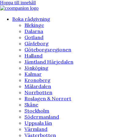
Hoppa till innehåll
Boka rådgivning
Blekinge
Dalarna
Gotland
Gävleborg
Göteborgsregionen
Halland
Jämtland Härjedalen
Jönköping
Kalmar
Kronoberg
Mälardalen
Norrbotten
Roslagen & Norrort
Skåne
Stockholm
Södermanland
Uppsala län
Värmland
Västerbotten