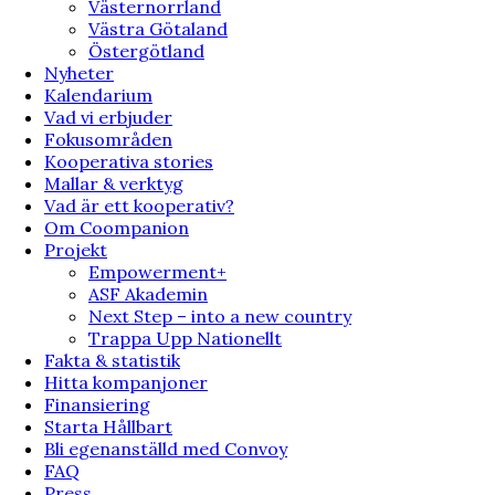
Västernorrland
Västra Götaland
Östergötland
Nyheter
Kalendarium
Vad vi erbjuder
Fokusområden
Kooperativa stories
Mallar & verktyg
Vad är ett kooperativ?
Om Coompanion
Projekt
Empowerment+
ASF Akademin
Next Step – into a new country
Trappa Upp Nationellt
Fakta & statistik
Hitta kompanjoner
Finansiering
Starta Hållbart
Bli egenanställd med Convoy
FAQ
Press