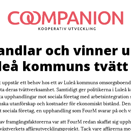
ndlar och vinner 
uleå kommuns tvätt
 uppstår ett behov hos ett av Luleå kommuns omsorgsboenden
ta deras tvättverksamhet. Samtidigt ger politikerna i Luleå
ta upphandlingar mot sociala företag med arbetsintegration 
ska utanförskap och kostnader för ekonomiskt bistånd. Den
 sociala företag, en upphandling som FourM svarar på och v
av framgångsfaktorerna var att FourM redan skaffat sig upp
lväxtverkets affärsutvecklingsprojekt. Tack vare affärerna m