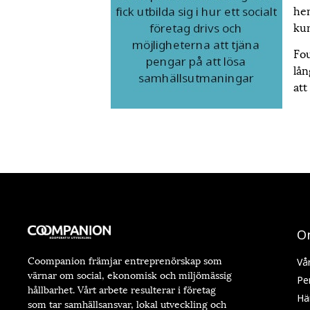
hem
kun
Fou
lån
att
O
Coompanion främjar entreprenörskap som
Vå
värnar om social, ekonomisk och miljömässig
Pe
hållbarhet. Vårt arbete resulterar i företag
Hä
som tar samhällsansvar, lokal utveckling och