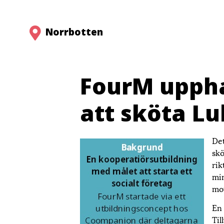
Norrbotten
FourM uppha
att sköta L
Det
skö
rik
min
mot
En 
Til