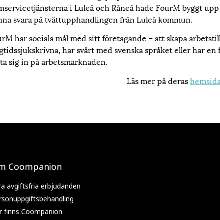
servicetjänsterna i Luleå och Råneå hade FourM byggt upp 
na svara på tvättupphandlingen från Luleå kommun.
rM har sociala mål med sitt företagande – att skapa arbetstil
gtidssjukskrivna, har svårt med svenska språket eller har en 
 ta sig in på arbetsmarknaden.
Läs mer på deras
hemsid
m Coompanion
ra avgiftsfria erbjudanden
rsonuppgiftsbehandling
r finns Coompanion