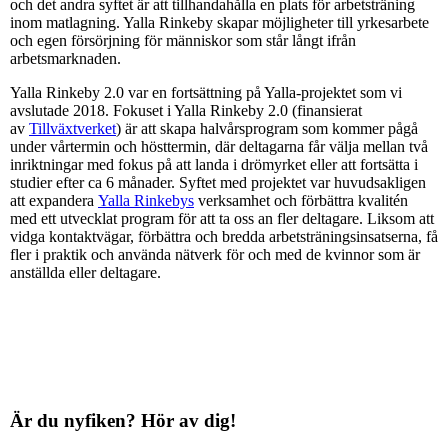
och det andra syftet är att tillhandahålla en plats för arbetsträning
inom matlagning. Yalla Rinkeby skapar möjligheter till yrkesarbete
och egen försörjning för människor som står långt ifrån
arbetsmarknaden.
Yalla Rinkeby 2.0 var en fortsättning på Yalla-projektet som vi
avslutade 2018. Fokuset i Yalla Rinkeby 2.0 (finansierat
av
Tillväxtverket
) är att skapa halvårsprogram som kommer pågå
under vårtermin och hösttermin, där deltagarna får välja mellan två
inriktningar med fokus på att landa i drömyrket eller att fortsätta i
studier efter ca 6 månader. Syftet med projektet var huvudsakligen
att expandera
Yalla Rinkebys
verksamhet och förbättra kvalitén
med ett utvecklat program för att ta oss an fler deltagare. Liksom att
vidga kontaktvägar, förbättra och bredda arbetsträningsinsatserna, få
fler i praktik och använda nätverk för och med de kvinnor som är
anställda eller deltagare.
Är du nyfiken? Hör av dig!