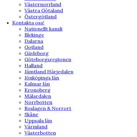
Västernorrland
Västra Götaland
Östergötland
Kontakta oss!
Nationellt kansli
Blekinge
Dalarna
Gotland
Gävleborg
Göteborgsregionen
Halland
Jämtland Härjedalen
Jönköpings län
Kalmar län
Kronoberg
Mälardalen
Norrbotten
Roslagen & Norrort
Skåne
Uppsala län
Värmland
Västerbotten