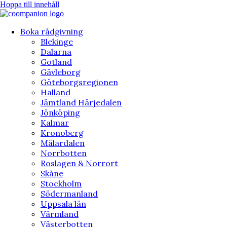
Hoppa till innehåll
Boka rådgivning
Blekinge
Dalarna
Gotland
Gävleborg
Göteborgsregionen
Halland
Jämtland Härjedalen
Jönköping
Kalmar
Kronoberg
Mälardalen
Norrbotten
Roslagen & Norrort
Skåne
Stockholm
Södermanland
Uppsala län
Värmland
Västerbotten