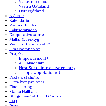
Västernorrland
Västra Götaland
Östergötland
Nyheter
Kalendarium
Vad vi erbjuder
Fokusområden
Kooperativa stories
Mallar & verktyg
Vad är ett kooperativ?
Om Coompanion
Projekt
Empowerment+
ASF Akademin
Next Step – into a new country
Trappa Upp Nationellt
Fakta & statistik
Hitta kompanjoner
Finansiering
Starta Hållbart
Bli egenanställd med Convoy
FAQ
Press