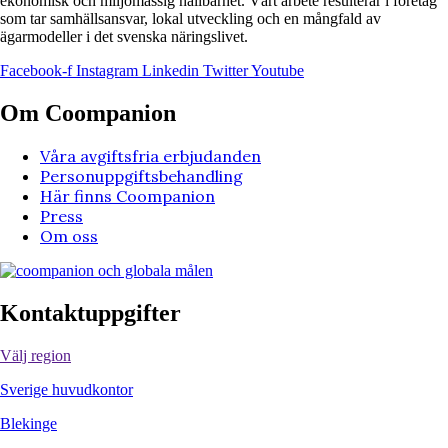
ekonomisk och miljömässig hållbarhet. Vårt arbete resulterar i företag
som tar samhällsansvar, lokal utveckling och en mångfald av
ägarmodeller i det svenska näringslivet.
Facebook-f
Instagram
Linkedin
Twitter
Youtube
Om Coompanion
Våra avgiftsfria erbjudanden
Personuppgiftsbehandling
Här finns Coompanion
Press
Om oss
Kontaktuppgifter
Välj region
Sverige huvudkontor
Blekinge