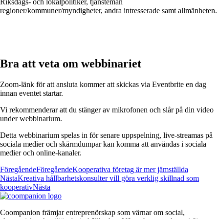
Riksdags- och lokalpolitiker, tjänstemän
regioner/kommuner/myndigheter, andra intresserade samt allmänheten.
Bra att veta om webbinariet
Zoom-länk för att ansluta kommer att skickas via Eventbrite en dag
innan eventet startar.
Vi rekommenderar att du stänger av mikrofonen och slår på din video
under webbinarium.
Detta webbinarium spelas in för senare uppspelning, live-streamas på
sociala medier och skärmdumpar kan komma att användas i sociala
medier och online-kanaler.
Föregående
Föregående
Kooperativa företag är mer jämställda
Nästa
Kreativa hållbarhetskonsulter vill göra verklig skillnad som
kooperativ
Nästa
Coompanion främjar entreprenörskap som värnar om social,