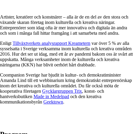
Artister, kreatörer och konstnärer – alla är de en del av den stora och
växande skaran företag inom kulturella och kreativa näringar.
Entreprenörer som idag ofta är mer innovativa och digitala än andra
och som i många fall hittar framgång i att samarbeta med andra.
Enligt
Tillväxtverkets analysrapport Kreametern
var över 5 % av alla
sysselsatta i Sverige verksamma inom kulturella och kreativa områden
2016. Hur det ser ut idag, med ett år av pandemi bakom oss är svårt att
uppskatta. Många verksamheter inom de kulturella och kreativa
näringarna (KKN) har blivit oerhört hårt drabbade.
Coompanion Sverige har bjudit in kultur- och demokratiminister
Amanda Lind till ett webbinarium kring demokratiskt entreprenörskap
inom det kreativa och kulturella området. Du får också möta de
kooperativa företagen
Gycklargruppen Trix
, konst- och
hantverksbutiken
Made in Medelpad
och den kreativa
kommunikationsbyrån
Geektown
.