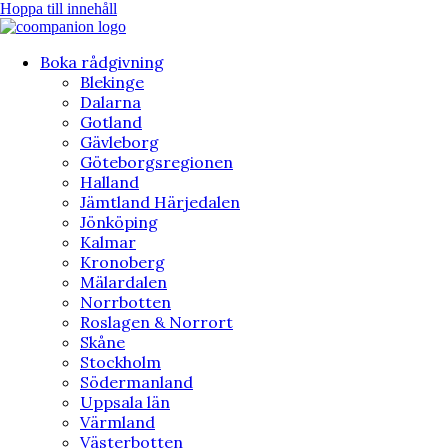
Hoppa till innehåll
Boka rådgivning
Blekinge
Dalarna
Gotland
Gävleborg
Göteborgsregionen
Halland
Jämtland Härjedalen
Jönköping
Kalmar
Kronoberg
Mälardalen
Norrbotten
Roslagen & Norrort
Skåne
Stockholm
Södermanland
Uppsala län
Värmland
Västerbotten