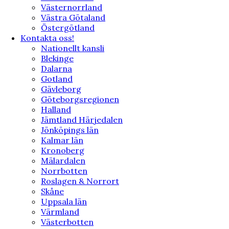
Västernorrland
Västra Götaland
Östergötland
Kontakta oss!
Nationellt kansli
Blekinge
Dalarna
Gotland
Gävleborg
Göteborgsregionen
Halland
Jämtland Härjedalen
Jönköpings län
Kalmar län
Kronoberg
Mälardalen
Norrbotten
Roslagen & Norrort
Skåne
Uppsala län
Värmland
Västerbotten