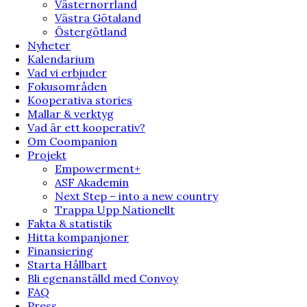
Västernorrland
Västra Götaland
Östergötland
Nyheter
Kalendarium
Vad vi erbjuder
Fokusområden
Kooperativa stories
Mallar & verktyg
Vad är ett kooperativ?
Om Coompanion
Projekt
Empowerment+
ASF Akademin
Next Step – into a new country
Trappa Upp Nationellt
Fakta & statistik
Hitta kompanjoner
Finansiering
Starta Hållbart
Bli egenanställd med Convoy
FAQ
Press