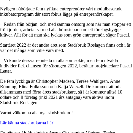
Nyligen påbörjade fem nyfikna entreprenörer vårt modulbaserade
inkubatorprogram där stort fokus läggs på entreprenörskapet.
– Redan från början, och med samma omsorg som när man stoppar ett
frö i jorden, arbetar vi med alla hörnstenar som ett företagsbygge
kräver. Allt för att man ska lyckas som grön entreprenör, säger Pascal.
Startåret 2022 är det andra året som Stadsbruk Roslagen finns och i år
var det många som ville vara med.
– Vi kunde dessvärre inte ta in alla som sökte, men fem utvalda
individer fick chansen för säsongen 2022, berättar projektledare Pascal
Letter.
De fem lyckliga är Christopher Madsen, Terése Wahlgren, Anne
Rönning, Elina Folkesson och Katja Wiezell. De kommer att odla
tillsammans med förra årets stadsbrukare, så i år kommer alltså 10
odlare och 8 företag (inkl 2021 års antagna) vara aktiva inom
Stadsbruk Roslagen.
Varmt välkomna alla nya stadsbrukare!
Lär känna stadsbrukarna här!
Fr. vänster i bild: stadsbrukarna Christopher Madsen, Terése