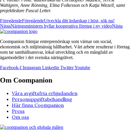
Wahlgren, Anne Rönning, Elina Folkesson och Katja Wiezell, samt
projektledare Pascal Letter.
Föregående
Föregående
Utveckla ditt ledarskap i höst, sök nu!
Nästa
Näringsministern hyllar kooperativa företag i ny video
Nästa
Coompanion främjar entreprenörskap som värnar om social,
ekonomisk och miljömässig hållbarhet. Vårt arbete resulterar i företag
som tar samhällsansvar, lokal utveckling och en mångfald av
ägarmodeller i det svenska näringslivet.
Facebook-f
Instagram
Linkedin
Twitter
Youtube
Om Coompanion
Våra avgiftsfria erbjudanden
Personuppgiftsbehandling
Här finns Coompanion
Press
Om oss