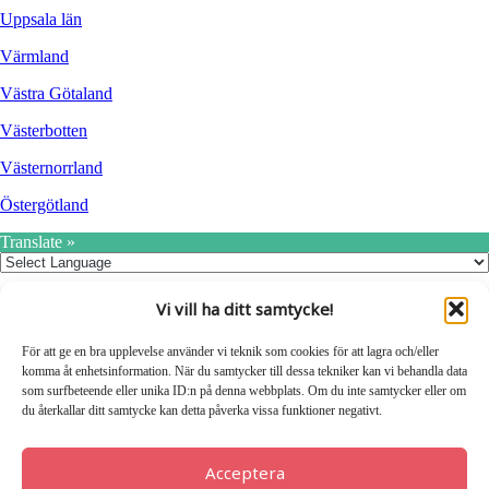
Uppsala län
Värmland
Västra Götaland
Västerbotten
Västernorrland
Östergötland
Translate »
Vi vill ha ditt samtycke!
Hitta nya samarbeten eller partners!
För att ge en bra upplevelse använder vi teknik som cookies för att lagra och/eller
komma åt enhetsinformation. När du samtycker till dessa tekniker kan vi behandla data
som surfbeteende eller unika ID:n på denna webbplats. Om du inte samtycker eller om
du återkallar ditt samtycke kan detta påverka vissa funktioner negativt.
Nu lanserar vi nya Kompanjoner.se
Nya affärsidéer – Företag som söker kompetens – Samverkan mellan
Acceptera
företag