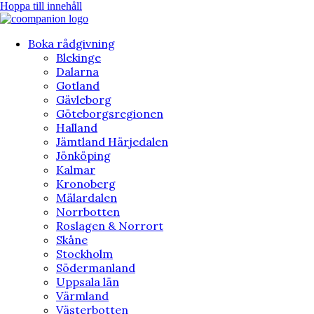
Hoppa till innehåll
Boka rådgivning
Blekinge
Dalarna
Gotland
Gävleborg
Göteborgsregionen
Halland
Jämtland Härjedalen
Jönköping
Kalmar
Kronoberg
Mälardalen
Norrbotten
Roslagen & Norrort
Skåne
Stockholm
Södermanland
Uppsala län
Värmland
Västerbotten