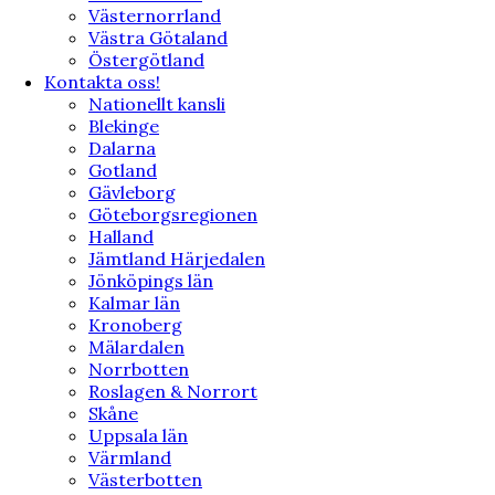
Västernorrland
Västra Götaland
Östergötland
Kontakta oss!
Nationellt kansli
Blekinge
Dalarna
Gotland
Gävleborg
Göteborgsregionen
Halland
Jämtland Härjedalen
Jönköpings län
Kalmar län
Kronoberg
Mälardalen
Norrbotten
Roslagen & Norrort
Skåne
Uppsala län
Värmland
Västerbotten