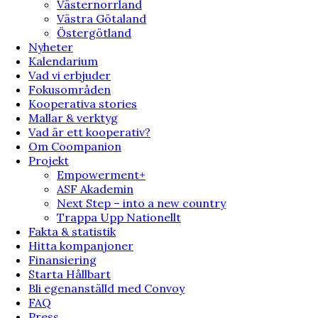
Västernorrland
Västra Götaland
Östergötland
Nyheter
Kalendarium
Vad vi erbjuder
Fokusområden
Kooperativa stories
Mallar & verktyg
Vad är ett kooperativ?
Om Coompanion
Projekt
Empowerment+
ASF Akademin
Next Step – into a new country
Trappa Upp Nationellt
Fakta & statistik
Hitta kompanjoner
Finansiering
Starta Hållbart
Bli egenanställd med Convoy
FAQ
Press