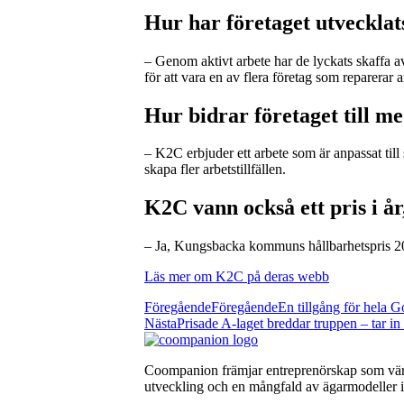
Hur har företaget utvecklat
– Genom aktivt arbete har de lyckats skaffa a
för att vara en av flera företag som reparerar a
Hur bidrar företaget till m
– K2C erbjuder ett arbete som är anpassat till 
skapa fler arbetstillfällen.
K2C vann också ett pris i år
– Ja, Kungsbacka kommuns hållbarhetspris 20
Läs mer om K2C på deras webb
Föregående
Föregående
En tillgång för hela G
Nästa
Prisade A-laget breddar truppen – tar in
Coompanion främjar entreprenörskap som värna
utveckling och en mångfald av ägarmodeller i 