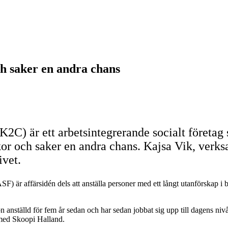
h saker en andra chans
C) är ett arbetsintegrerande socialt företag
or och saker en andra chans. Kajsa Vik, verk
ivet.
SF) är affärsidén dels att anställa personer med ett långt utanförskap i ba
 anställd för fem år sedan och har sedan jobbat sig upp till dagens nivå.
t med Skoopi Halland.