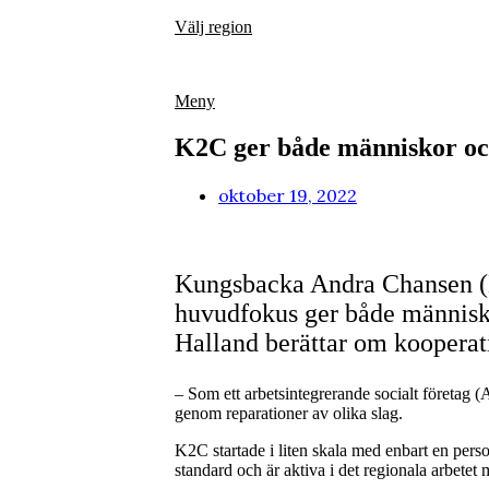
Hoppa
Välj region
till
innehåll
Meny
K2C ger både människor oc
oktober 19, 2022
Kungsbacka Andra Chansen (K2
huvudfokus ger både människ
Halland berättar om kooperat
– Som ett arbetsintegrerande socialt företag (A
genom reparationer av olika slag.
K2C startade i liten skala med enbart en person
standard och är aktiva i det regionala arbete