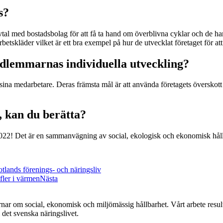
s?
vtal med bostadsbolag för att få ta hand om överblivna cyklar och de h
rbetskläder vilket är ett bra exempel på hur de utvecklat företaget för att 
edlemmarnas individuella utveckling?
sina medarbetare. Deras främsta mål är att använda företagets överskott t
, kan du berätta?
22! Det är en sammanvägning av social, ekologisk och ekonomisk hållba
otlands förenings- och näringsliv
 fler i värmen
Nästa
r om social, ekonomisk och miljömässig hållbarhet. Vårt arbete resulte
det svenska näringslivet.