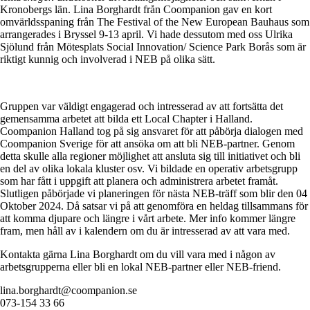
Kronobergs län. Lina Borghardt från Coompanion gav en kort
omvärldsspaning från The Festival of the New European Bauhaus som
arrangerades i Bryssel 9-13 april. Vi hade dessutom med oss Ulrika
Sjölund från Mötesplats Social Innovation/ Science Park Borås som är
riktigt kunnig och involverad i NEB på olika sätt.
Gruppen var väldigt engagerad och intresserad av att fortsätta det
gemensamma arbetet att bilda ett Local Chapter i Halland.
Coompanion Halland tog på sig ansvaret för att påbörja dialogen med
Coompanion Sverige för att ansöka om att bli NEB-partner. Genom
detta skulle alla regioner möjlighet att ansluta sig till initiativet och bli
en del av olika lokala kluster osv. Vi bildade en operativ arbetsgrupp
som har fått i uppgift att planera och administrera arbetet framåt.
Slutligen påbörjade vi planeringen för nästa NEB-träff som blir den 04
Oktober 2024. Då satsar vi på att genomföra en heldag tillsammans för
att komma djupare och längre i vårt arbete. Mer info kommer längre
fram, men håll av i kalendern om du är intresserad av att vara med.
Kontakta gärna Lina Borghardt om du vill vara med i någon av
arbetsgrupperna eller bli en lokal NEB-partner eller NEB-friend.
lina.borghardt@coompanion.se
073-154 33 66