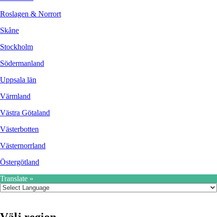
Roslagen & Norrort
Skåne
Stockholm
Södermanland
Uppsala län
Värmland
Västra Götaland
Västerbotten
Västernorrland
Östergötland
Translate »