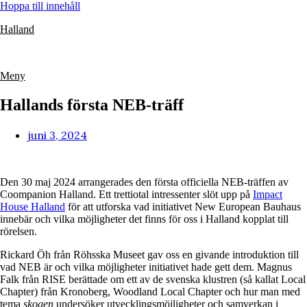
Hoppa till innehåll
Halland
Meny
Hallands första NEB-träff
juni 3, 2024
Den 30 maj 2024 arrangerades den första officiella NEB-träffen av
Coompanion Halland. Ett trettiotal intressenter slöt upp på
Impact
House Halland
för att utforska vad initiativet New European Bauhaus
innebär och vilka möjligheter det finns för oss i Halland kopplat till
rörelsen.
Rickard Öh från Röhsska Museet gav oss en givande introduktion till
vad NEB är och vilka möjligheter initiativet hade gett dem. Magnus
Falk från RISE berättade om ett av de svenska klustren (så kallat Local
Chapter) från Kronoberg, Woodland Local Chapter och hur man med
tema
skogen
undersöker utvecklingsmöjligheter och samverkan i