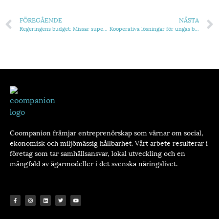
FÖREGÅENDE
NÄSTA
Regeringens budget: Missar superkraften i kooperativt entreprenörskap
Kooperativa lösningar för ungas bostadssituation diskuterades i riksdagen
Coompanion främjar entreprenörskap som värnar om social,
ekonomisk och miljömässig hållbarhet. Vårt arbete resulterar i
företag som tar samhällsansvar, lokal utveckling och en
mångfald av ägarmodeller i det svenska näringslivet.