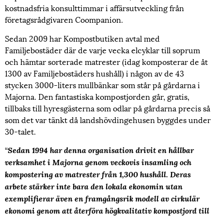
kostnadsfria konsulttimmar i affärsutveckling från
företagsrådgivaren Coompanion.
Sedan 2009 har Kompostbutiken avtal med
Familjebostäder där de varje vecka elcyklar till soprum
och hämtar sorterade matrester (idag komposterar de åt
1300 av Familjebostäders hushåll) i någon av de 43
stycken 3000-liters mullbänkar som står på gårdarna i
Majorna. Den fantastiska kompostjorden går, gratis,
tillbaks till hyresgästerna som odlar på gårdarna precis så
som det var tänkt då landshövdingehusen byggdes under
30-talet.
“
Sedan 1994 har denna organisation drivit en hållbar
verksamhet i Majorna genom veckovis insamling och
kompostering av matrester från 1,300 hushåll. Deras
arbete stärker inte bara den lokala ekonomin utan
exemplifierar även en framgångsrik modell av cirkulär
ekonomi genom att återföra högkvalitativ kompostjord till