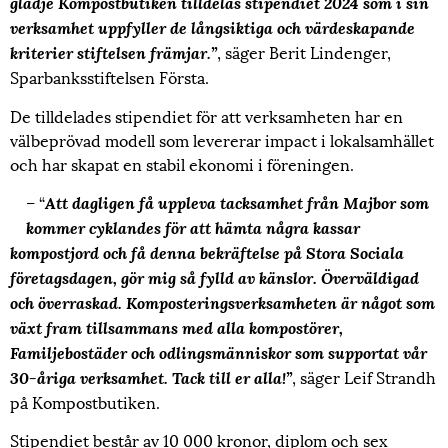
glädje Kompostbutiken tilldelas stipendiet 2024 som i sin
verksamhet uppfyller de långsiktiga och värdeskapande
, säger Berit Lindenger,
kriterier stiftelsen främjar.”
Sparbanksstiftelsen Första.
De tilldelades stipendiet för att verksamheten har en
välbeprövad modell som levererar impact i lokalsamhället
och har skapat en stabil ekonomi i föreningen.
– “
Att dagligen få uppleva tacksamhet från Majbor som
kommer cyklandes för att hämta några kassar
kompostjord och få denna bekräftelse på Stora Sociala
företagsdagen, gör mig så fylld av känslor. Överväldigad
och överraskad. Komposteringsverksamheten är något som
växt fram tillsammans med alla kompostörer,
Familjebostäder och odlingsmänniskor som supportat vår
, säger Leif Strandh
30-åriga verksamhet. Tack till er alla!”
på Kompostbutiken.
Stipendiet består av 10 000 kronor, diplom och sex