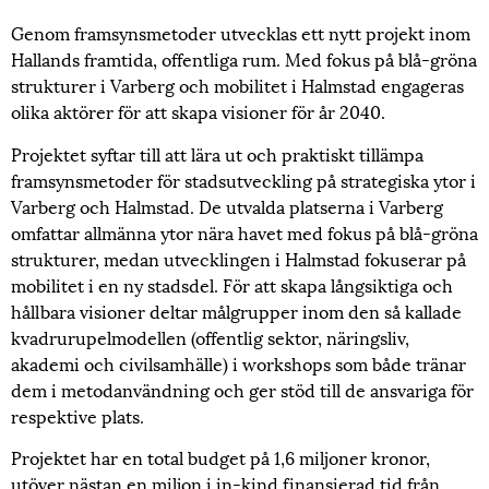
Genom framsynsmetoder utvecklas ett nytt projekt inom
Hallands framtida, offentliga rum. Med fokus på blå-gröna
strukturer i Varberg och mobilitet i Halmstad engageras
olika aktörer för att skapa visioner för år 2040.
Projektet syftar till att lära ut och praktiskt tillämpa
framsynsmetoder för stadsutveckling på strategiska ytor i
Varberg och Halmstad. De utvalda platserna i Varberg
omfattar allmänna ytor nära havet med fokus på blå-gröna
strukturer, medan utvecklingen i Halmstad fokuserar på
mobilitet i en ny stadsdel. För att skapa långsiktiga och
hållbara visioner deltar målgrupper inom den så kallade
kvadrurupelmodellen (offentlig sektor, näringsliv,
akademi och civilsamhälle) i workshops som både tränar
dem i metodanvändning och ger stöd till de ansvariga för
respektive plats.
Projektet har en total budget på 1,6 miljoner kronor,
utöver nästan en miljon i in-kind finansierad tid från