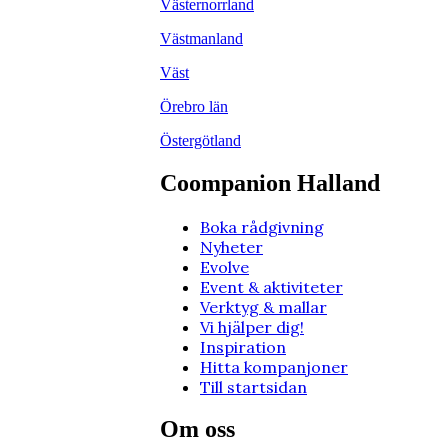
Västernorrland
Västmanland
Väst
Örebro län
Östergötland
Coompanion Halland
Boka rådgivning
Nyheter
Evolve
Event & aktiviteter
Verktyg & mallar
Vi hjälper dig!
Inspiration
Hitta kompanjoner
Till startsidan
Om oss