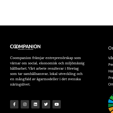
O
Coompanion främjar entreprenörskap som
Vå
värnar om social, ekonomisk och miljömässig
Pe
hållbarhet. Vårt arbete resulterar i företag
Hä
som tar samhällsansvar, lokal utveckling och
Pr
en mångfald av ägarmodeller i det svenska
näringslivet.
Om