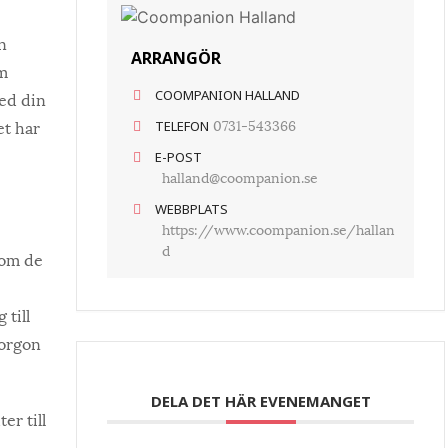
n
ARRANGÖR
om
COOMPANION HALLAND
med din
0731-543366
et har
TELEFON
E-POST
halland@coompanion.se
WEBBPLATS
https://www.coompanion.se/hallan
d
nom de
 till
morgon
DELA DET HÄR EVENEMANGET
er till