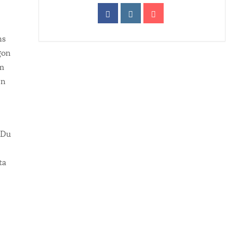
ns
gon
am
en
 Du
ta