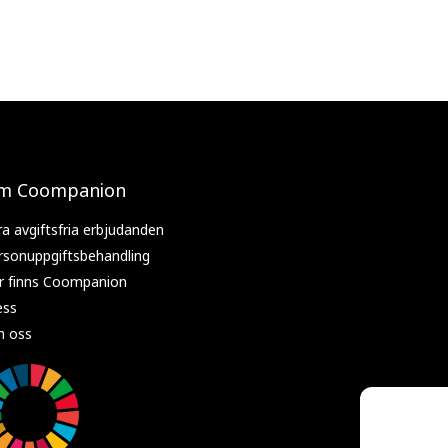
m Coompanion
ra avgiftsfria erbjudanden
rsonuppgiftsbehandling
r finns Coompanion
ess
 oss