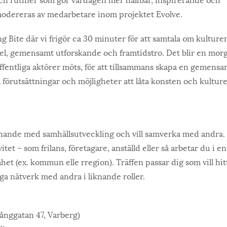
modereras av medarbetare inom projektet Evolve.
Bite där vi frigör ca 30 minuter för att samtala om kulture
el, gemensamt utforskande och framtidstro. Det blir en mor
ffentliga aktörer möts, för att tillsammans skapa en gemens
a förutsättningar och möjligheter att låta konsten och kultur
ännande med samhällsutveckling och vill samverka med andra.
tet – som frilans, företagare, anställd eller så arbetar du i en
het (ex. kommun elle rregion). Träffen passar dig som vill hit
ga nätverk med andra i liknande roller.
ånggatan 47, Varberg)