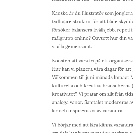
Kanske är du illustratör som jongle
tydligare struktur för att både skyd
försöker balansera kvällsjobb, repe
målgrupp online? Oavsett hur din vard
vi alla gemensamt.
Konsten att vara fri på ett organisera
Hur kan vi planera våra dagar för att 
Välkommen till juni månads Impact M
kulturella och kreativa branscherna 
kreativitet”. Vi pratar om allt från ti
analoga vanor. Samtalet modereras 
lär och inspireras vi av varandra.
Vi börjar med att lära känna varandra 
att dela konkreta metoder, verktyg 