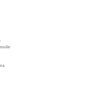
a
rmulär
na.