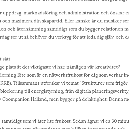
rar uppdrag, marknadsföring och administration och önskar e
da och maximera din skapartid. Eller kanske är du musiker s
tition och återhämtning samtidigt som du bygger relationen 
ag ser ut så behöver du verktyg för att leda dig själv, och d
t sätt
ge plats åt det viktigaste vi har, nämligen vår kreativitet?
orning Bite som är en nätverksfrukost för dig som verkar i
(KKB). Tillsammans utforskar vi temat ”Strukturer som frigör
dsblockering till energistyrning, från digitala planeringsverktyg
av Coompanion Halland, men bygger på delaktighet. Denna 
samtidigt som vi äter lite frukost. Sedan ägnar vi ca 30 minut
och rutiner som gör vardagen mer hållbar, inspirerande och