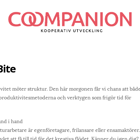
ite
vitet möter struktur. Den här morgonen får vi chans att båd
 produktivitesmetoderna och verktygen som frigör tid för
and i hand
urarbetare är egenföretagare, frilansare eller ensamaktörer.
årt att få till tid för det kreativa flödet. Känner du igen dig?