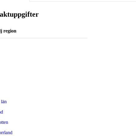
aktuppgifter
j region
 län
nd
tten
orrland