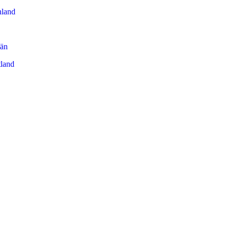
land
län
tland