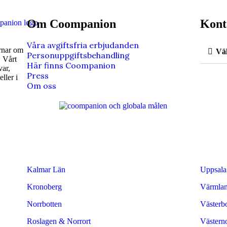
Om Coompanion
Kont
Våra avgiftsfria erbjudanden
̈rnar om
Väl
Personuppgiftsbehandling
 Vårt
Här finns Coompanion
var,
Press
ller i
Om oss
Kalmar Län
Uppsala
Kronoberg
Värmla
Norrbotten
Västerbo
Roslagen & Norrort
Västern