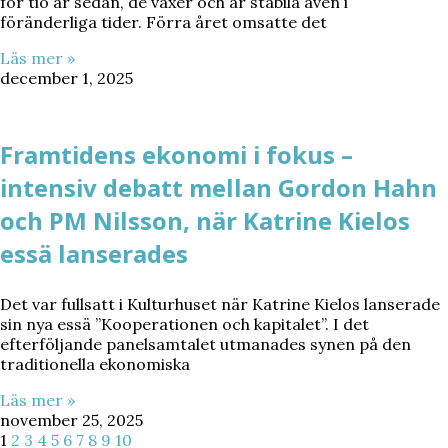
för tio år sedan, de växer och är stabila även i
föränderliga tider. Förra året omsatte det
Läs mer »
december 1, 2025
Framtidens ekonomi i fokus –
intensiv debatt mellan Gordon Hahn
och PM Nilsson, när Katrine Kielos
essä lanserades
Det var fullsatt i Kulturhuset när Katrine Kielos lanserade
sin nya essä ”Kooperationen och kapitalet”. I det
efterföljande panelsamtalet utmanades synen på den
traditionella ekonomiska
Läs mer »
november 25, 2025
1
2
3
4
5
6
7
8
9
10