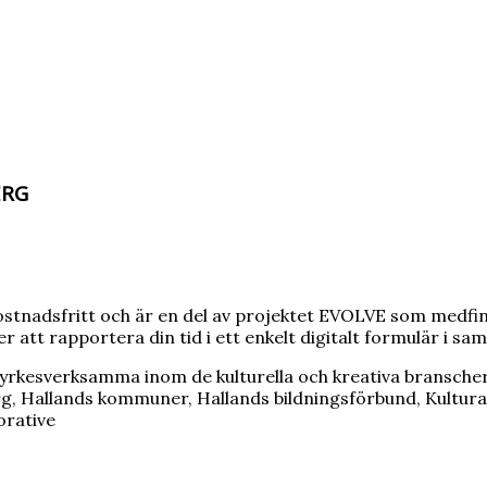
ERG
ostnadsfritt och är en del av projektet EVOLVE som medfi
att rapportera din tid i ett enkelt digitalt formulär i sa
yrkesverksamma inom de kulturella och kreativa bransche
 Hallands kommuner, Hallands bildningsförbund, Kulturak
orative