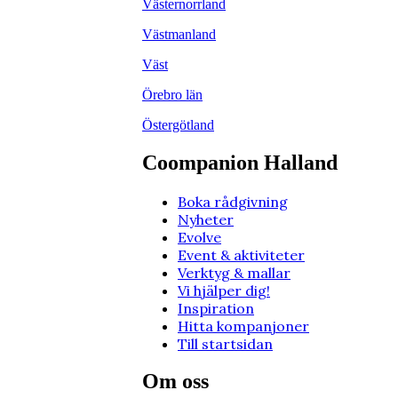
Västernorrland
Västmanland
Väst
Örebro län
Östergötland
Coompanion Halland
Boka rådgivning
Nyheter
Evolve
Event & aktiviteter
Verktyg & mallar
Vi hjälper dig!
Inspiration
Hitta kompanjoner
Till startsidan
Om oss