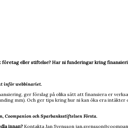
t företag eller stiftelse? Har ni funderingar kring finansier
t inför webbinariet.
nansiering, ger förslag på olika sätt att finansiera er verks
funding mm). Och ger tips kring hur ni kan öka era intäkter o
, Coompanion och Sparbanksstiftelsen Första.
edla innan?
Kontakta Jan Svensson jan.svensson@coompan