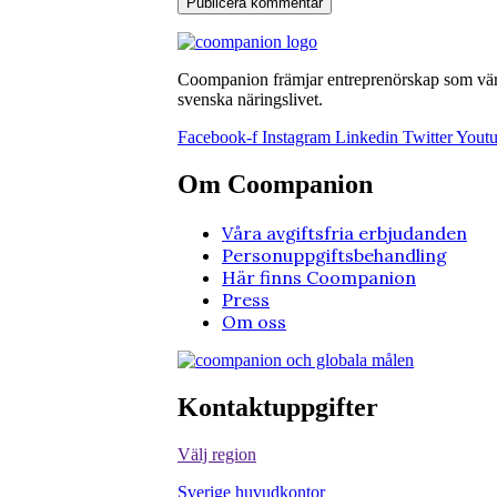
Coompanion främjar entreprenörskap som värna
svenska näringslivet.
Facebook-f
Instagram
Linkedin
Twitter
Yout
Om Coompanion
Våra avgiftsfria erbjudanden
Personuppgiftsbehandling
Här finns Coompanion
Press
Om oss
Kontaktuppgifter
Välj region
Sverige huvudkontor