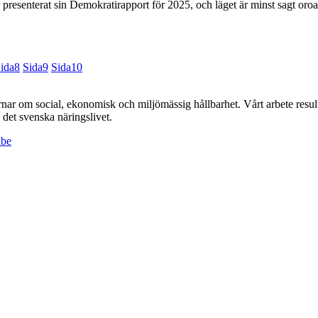
r presenterat sin Demokratirapport för 2025, och läget är minst sagt oro
ida
8
Sida
9
Sida
10
r om social, ekonomisk och miljömässig hållbarhet. Vårt arbete resulte
det svenska näringslivet.
ube