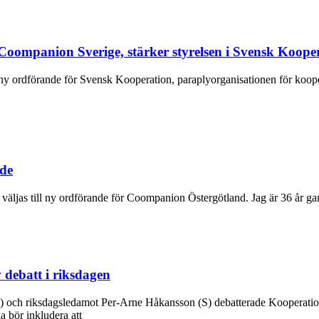
oompanion Sverige, stärker styrelsen i Svensk Koope
ny ordförande för Svensk Kooperation, paraplyorganisationen för kooper
nde
et väljas till ny ordförande för Coompanion Östergötland. Jag är 36 år g
 debatt i riksdagen
 och riksdagsledamot Per-Arne Håkansson (S) debatterade Kooperation
 bör inkludera att