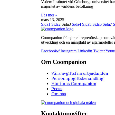
V-dem Institutet vid Göteborgs universitet ha
majoritet av världens befolkning
Läs mer »
mars 13, 2025
Sida
1
Sida
2
Sida
3
Sida
4
Sida
5
Sida
6
Sida
7
S
Coompanion främjar entreprenörskap som värna
utveckling och en mångfald av ägarmodeller i 
Facebook-f
Instagram
Linkedin
Twitter
Yout
Om Coompanion
Våra avgiftsfria erbjudanden
Personuppgiftsbehandling
Här finns Coompanion
Press
Om oss
Kontaktuppgifter