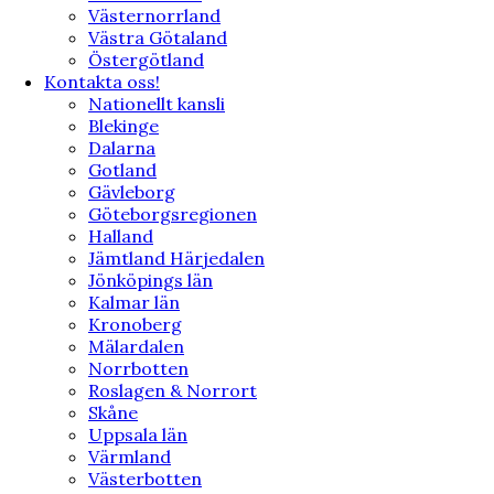
Västernorrland
Västra Götaland
Östergötland
Kontakta oss!
Nationellt kansli
Blekinge
Dalarna
Gotland
Gävleborg
Göteborgsregionen
Halland
Jämtland Härjedalen
Jönköpings län
Kalmar län
Kronoberg
Mälardalen
Norrbotten
Roslagen & Norrort
Skåne
Uppsala län
Värmland
Västerbotten