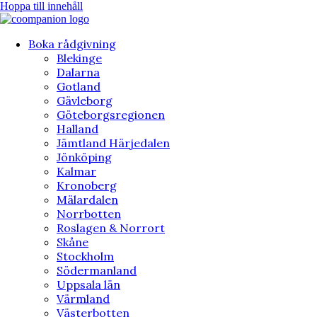
Hoppa till innehåll
Boka rådgivning
Blekinge
Dalarna
Gotland
Gävleborg
Göteborgsregionen
Halland
Jämtland Härjedalen
Jönköping
Kalmar
Kronoberg
Mälardalen
Norrbotten
Roslagen & Norrort
Skåne
Stockholm
Södermanland
Uppsala län
Värmland
Västerbotten