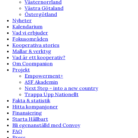
Västernorrland
Västra Götaland
Östergötland
Nyheter
Kalendarium
Vad vi erbjuder
Fokusområden
Kooperativa stories
Mallar & verktyg
Vad är ett kooperativ?
Om Coompanion
Projekt
Empowerment+
ASF Akademin
Next Step – into a new country
Trappa Upp Nationellt
Fakta & statistik
Hitta kompanjoner
Finansiering
Starta Hållbart
Bli egenanställd med Convoy
FAQ
Press