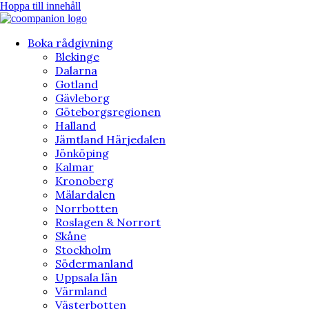
Hoppa till innehåll
Boka rådgivning
Blekinge
Dalarna
Gotland
Gävleborg
Göteborgsregionen
Halland
Jämtland Härjedalen
Jönköping
Kalmar
Kronoberg
Mälardalen
Norrbotten
Roslagen & Norrort
Skåne
Stockholm
Södermanland
Uppsala län
Värmland
Västerbotten