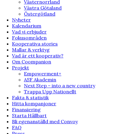
Västernorrland
Västra Götaland
Östergötland
Nyheter
Kalendarium
Vad vi erbjuder
Fokusområden
Kooperativa stories
Mallar & verktyg
Vad är ett kooperativ?
Om Coompanion
Projekt
Empowerment+
ASF Akademin
Next Step – into a new country
Trappa Upp Nationellt
Fakta & statistik
Hitta kompanjoner
Finansiering
Starta Hållbart
Bli egenanställd med Convoy
FAQ
Press