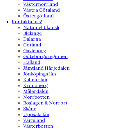
Västernorrland
Västra Götaland
Östergötland
Kontakta oss!
Nationellt kansli
Blekinge
Dalarna
Gotland
Gävleborg
Göteborgsregionen
Halland
Jämtland Härjedalen
Jönköpings län
Kalmar län
Kronoberg
Mälardalen
Norrbotten
Roslagen & Norrort
Skåne
Uppsala län
Värmland
Västerbotten