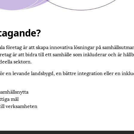
etagande?
a företag är att skapa innovativa lösningar på samhällsutm
retag är att bidra till ett samhälle som inkluderar och är hållba
deella sektorn.
för en levande landsbygd, en bättre integration eller en ink
 samhällsnytta
ttiga mål
 till verksamheten