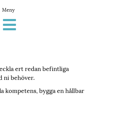
Meny
veckla ert redan befintliga
öd ni behöver.
ala kompetens, bygga en hållbar