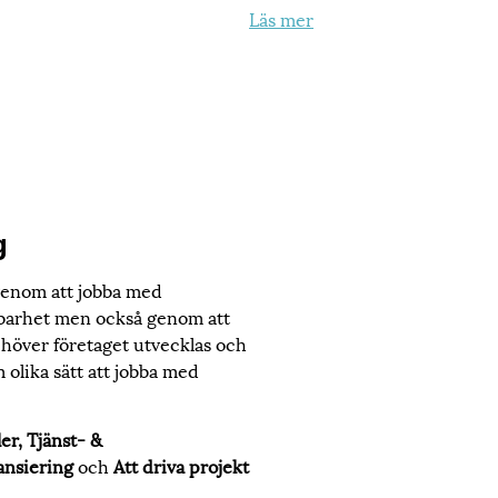
Läs mer
g
 genom att jobba med
lbarhet men också genom att
behöver företaget utvecklas och
 olika sätt att jobba med
er, Tjänst- &
ansiering
och
Att driva projekt