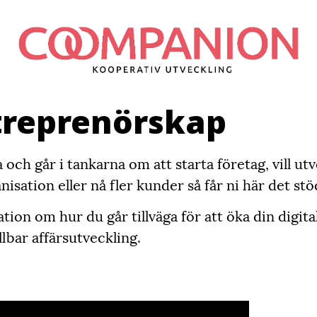
treprenörskap
a och går i tankarna om att starta företag, vill ut
isation eller nå fler kunder så får ni här det st
tion om hur du går tillväga för att öka din digit
lbar affärsutveckling.