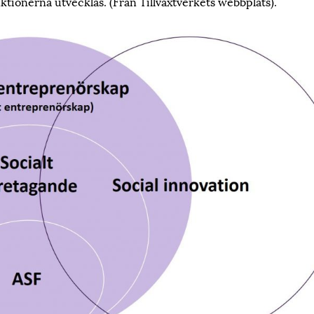
ktionerna utvecklas. (Från Tillväxtverkets webbplats).