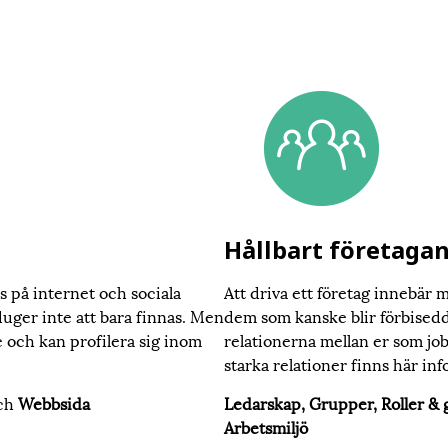
Hållbart företaga
as på internet och sociala
Att driva ett företag innebär 
duger inte att bara finnas. Men
dem som kanske blir förbisedda
e och kan profilera sig inom
relationerna mellan er som jobb
starka relationer finns här in
ch
Webbsida
Ledarskap, Grupper, Roller &
Arbetsmiljö