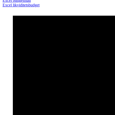
Excel budgetmall
Excel likviditetsbudget