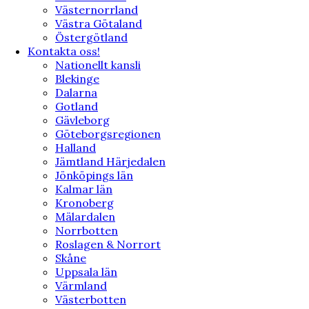
Västernorrland
Västra Götaland
Östergötland
Kontakta oss!
Nationellt kansli
Blekinge
Dalarna
Gotland
Gävleborg
Göteborgsregionen
Halland
Jämtland Härjedalen
Jönköpings län
Kalmar län
Kronoberg
Mälardalen
Norrbotten
Roslagen & Norrort
Skåne
Uppsala län
Värmland
Västerbotten