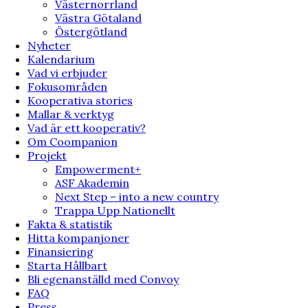
Västernorrland
Västra Götaland
Östergötland
Nyheter
Kalendarium
Vad vi erbjuder
Fokusområden
Kooperativa stories
Mallar & verktyg
Vad är ett kooperativ?
Om Coompanion
Projekt
Empowerment+
ASF Akademin
Next Step – into a new country
Trappa Upp Nationellt
Fakta & statistik
Hitta kompanjoner
Finansiering
Starta Hållbart
Bli egenanställd med Convoy
FAQ
Press