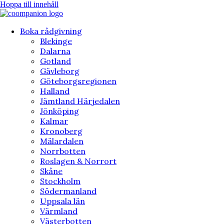
Hoppa till innehåll
Boka rådgivning
Blekinge
Dalarna
Gotland
Gävleborg
Göteborgsregionen
Halland
Jämtland Härjedalen
Jönköping
Kalmar
Kronoberg
Mälardalen
Norrbotten
Roslagen & Norrort
Skåne
Stockholm
Södermanland
Uppsala län
Värmland
Västerbotten