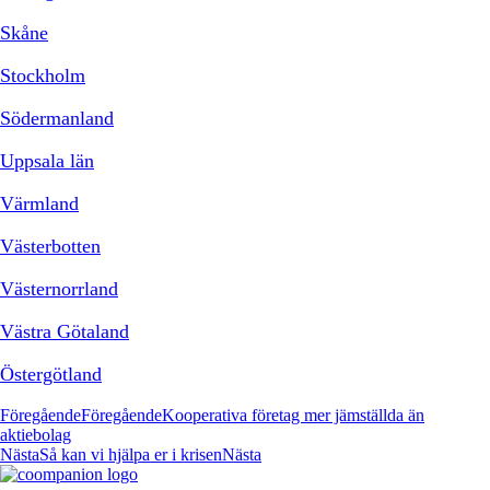
Skåne
Stockholm
Södermanland
Uppsala län
Värmland
Västerbotten
Västernorrland
Västra Götaland
Östergötland
Föregående
Föregående
Kooperativa företag mer jämställda än
aktiebolag
Nästa
Så kan vi hjälpa er i krisen
Nästa