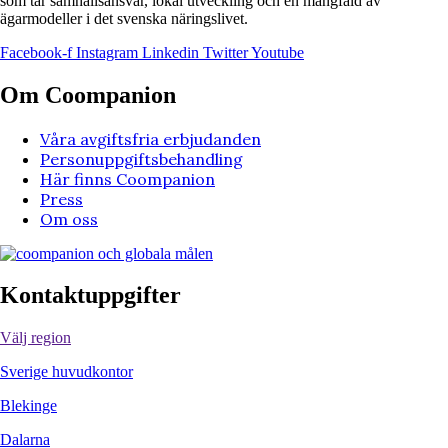
som tar samhällsansvar, lokal utveckling och en mångfald av
ägarmodeller i det svenska näringslivet.
Facebook-f
Instagram
Linkedin
Twitter
Youtube
Om Coompanion
Våra avgiftsfria erbjudanden
Personuppgiftsbehandling
Här finns Coompanion
Press
Om oss
Kontaktuppgifter
Välj region
Sverige huvudkontor
Blekinge
Dalarna