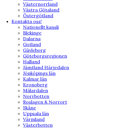
Västernorrland
Västra Götaland
Östergötland
Kontakta oss!
Nationellt kansli
Blekinge
Dalarna
Gotland
Gävleborg
Göteborgsregionen
Halland
Jämtland Härjedalen
Jönköpings län
Kalmar län
Kronoberg
Mälardalen
Norrbotten
Roslagen & Norrort
Skåne
Uppsala län
Värmland
Västerbotten