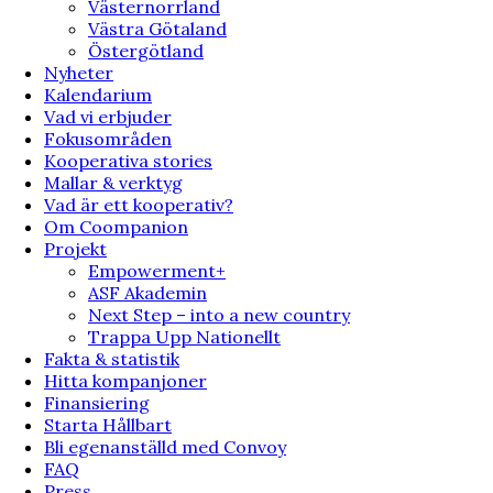
Västernorrland
Västra Götaland
Östergötland
Nyheter
Kalendarium
Vad vi erbjuder
Fokusområden
Kooperativa stories
Mallar & verktyg
Vad är ett kooperativ?
Om Coompanion
Projekt
Empowerment+
ASF Akademin
Next Step – into a new country
Trappa Upp Nationellt
Fakta & statistik
Hitta kompanjoner
Finansiering
Starta Hållbart
Bli egenanställd med Convoy
FAQ
Press