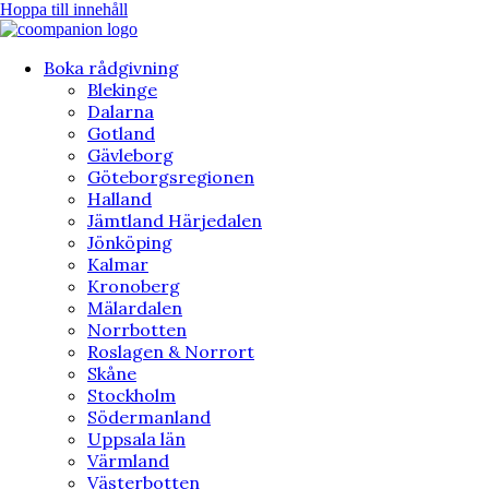
Hoppa till innehåll
Boka rådgivning
Blekinge
Dalarna
Gotland
Gävleborg
Göteborgsregionen
Halland
Jämtland Härjedalen
Jönköping
Kalmar
Kronoberg
Mälardalen
Norrbotten
Roslagen & Norrort
Skåne
Stockholm
Södermanland
Uppsala län
Värmland
Västerbotten