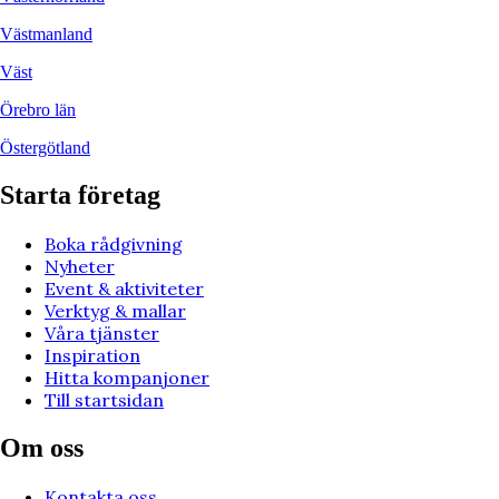
Västmanland
Väst
Örebro län
Östergötland
Starta företag
Boka rådgivning
Nyheter
Event & aktiviteter
Verktyg & mallar
Våra tjänster
Inspiration
Hitta kompanjoner
Till startsidan
Om oss
Kontakta oss