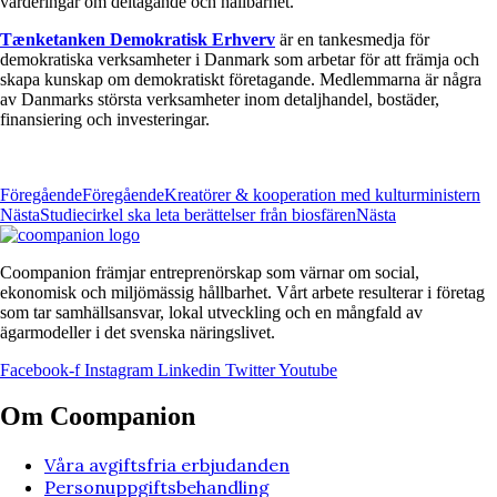
värderingar om deltagande och hållbarhet.
Tænketanken Demokratisk Erhverv
är en tankesmedja för
demokratiska verksamheter i Danmark som arbetar för att främja och
skapa kunskap om demokratiskt företagande. Medlemmarna är några
av Danmarks största verksamheter inom detaljhandel, bostäder,
finansiering och investeringar.
Föregående
Föregående
Kreatörer & kooperation med kulturministern
Nästa
Studiecirkel ska leta berättelser från biosfären
Nästa
Coompanion främjar entreprenörskap som värnar om social,
ekonomisk och miljömässig hållbarhet. Vårt arbete resulterar i företag
som tar samhällsansvar, lokal utveckling och en mångfald av
ägarmodeller i det svenska näringslivet.
Facebook-f
Instagram
Linkedin
Twitter
Youtube
Om Coompanion
Våra avgiftsfria erbjudanden
Personuppgiftsbehandling