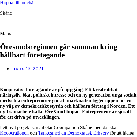
Hoppa till innehåll
Skåne
Meny
Öresundsregionen går samman kring
hållbart företagande
mars 15, 2021
Kooperativt företagande är på uppgång. Ett krisdrabbat
näringsliv, ökat politiskt intresse och en ny generation unga socialt
medvetna entreprenörer gör att marknaden ligger öppen för en
ny våg av demokratiskt styrda och hållbara företag i Norden. Ett
nytt samarbete kallat ØreXund Impact Entrepreneur är sjösatt
för att driva på utvecklingen.
I ett nytt projekt samarbetar Coompanion Skåne med danska
Kooperationen
och
Tankesmedjan Demokratisk Erhverv
för att hjälpa