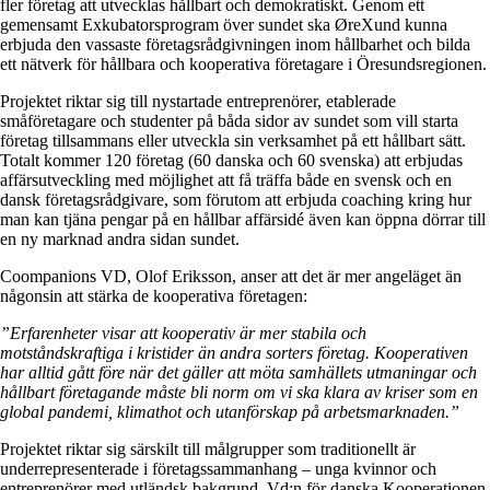
fler företag att utvecklas hållbart och demokratiskt. Genom ett
gemensamt Exkubatorsprogram över sundet ska ØreXund kunna
erbjuda den vassaste företagsrådgivningen inom hållbarhet och bilda
ett nätverk för hållbara och kooperativa företagare i Öresundsregionen.
Projektet riktar sig till nystartade entreprenörer, etablerade
småföretagare och studenter på båda sidor av sundet som vill starta
företag tillsammans eller utveckla sin verksamhet på ett hållbart sätt.
Totalt kommer 120 företag (60 danska och 60 svenska) att erbjudas
affärsutveckling med möjlighet att få träffa både en svensk och en
dansk företagsrådgivare, som förutom att erbjuda coaching kring hur
man kan tjäna pengar på en hållbar affärsidé även kan öppna dörrar till
en ny marknad andra sidan sundet.
Coompanions VD, Olof Eriksson, anser att det är mer angeläget än
någonsin att stärka de kooperativa företagen:
”Erfarenheter visar att kooperativ är mer stabila och
motståndskraftiga i kristider än andra sorters företag. Kooperativen
har alltid gått före när det gäller att möta samhällets utmaningar och
hållbart företagande måste bli norm om vi ska klara av kriser som en
global pandemi, klimathot och utanförskap på arbetsmarknaden.”
Projektet riktar sig särskilt till målgrupper som traditionellt är
underrepresenterade i företagssammanhang – unga kvinnor och
entreprenörer med utländsk bakgrund. Vd:n för danska Kooperationen