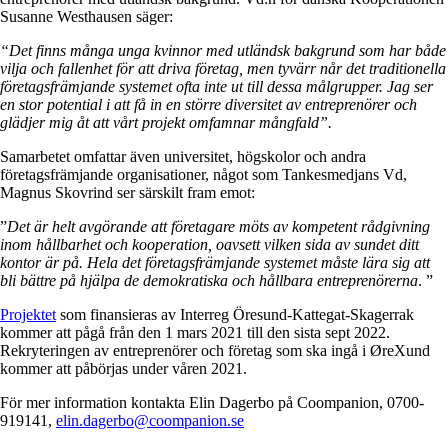
Susanne Westhausen säger:
“Det finns många unga kvinnor med utländsk bakgrund som har både
vilja och fallenhet för att driva företag, men tyvärr når det traditionella
företagsfrämjande systemet ofta inte ut till dessa målgrupper. Jag ser
en stor potential i att få in en större diversitet av entreprenörer och
glädjer mig åt att vårt projekt omfamnar mångfald”.
Samarbetet omfattar även universitet, högskolor och andra
företagsfrämjande organisationer, något som Tankesmedjans Vd,
Magnus Skovrind ser särskilt fram emot:
”
Det är helt avgörande att företagare möts av kompetent rådgivning
inom hållbarhet och kooperation, oavsett vilken sida av sundet ditt
kontor är på. Hela det företagsfrämjande systemet måste lära sig att
bli bättre på hjälpa de demokratiska och hållbara entreprenörerna
. ”
Projektet
som finansieras av Interreg Öresund-Kattegat-Skagerrak
kommer att pågå från den 1 mars 2021 till den sista sept 2022.
Rekryteringen av entreprenörer och företag som ska ingå i ØreXund
kommer att påbörjas under våren 2021.
För mer information kontakta Elin Dagerbo på Coompanion, 0700-
919141,
elin.dagerbo@coompanion.se