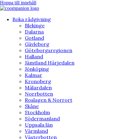
Hoppa till innehåll
Boka rådgivning
Blekinge
Dalarna
Gotland
Gävleborg
Göteborgsregionen
Halland
Jämtland Härjedalen
Jönköping
Kalmar
Kronoberg
Mälardalen
Norrbotten
Roslagen & Norrort
Skåne
Stockholm
Södermanland
Uppsala län
Värmland
Västerbotten