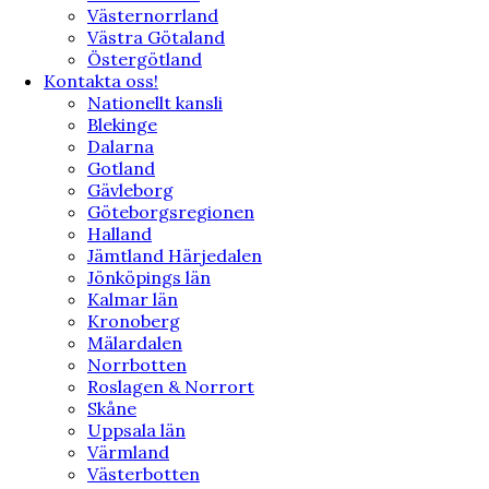
Västernorrland
Västra Götaland
Östergötland
Kontakta oss!
Nationellt kansli
Blekinge
Dalarna
Gotland
Gävleborg
Göteborgsregionen
Halland
Jämtland Härjedalen
Jönköpings län
Kalmar län
Kronoberg
Mälardalen
Norrbotten
Roslagen & Norrort
Skåne
Uppsala län
Värmland
Västerbotten