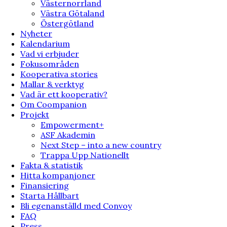
Västernorrland
Västra Götaland
Östergötland
Nyheter
Kalendarium
Vad vi erbjuder
Fokusområden
Kooperativa stories
Mallar & verktyg
Vad är ett kooperativ?
Om Coompanion
Projekt
Empowerment+
ASF Akademin
Next Step – into a new country
Trappa Upp Nationellt
Fakta & statistik
Hitta kompanjoner
Finansiering
Starta Hållbart
Bli egenanställd med Convoy
FAQ
Press