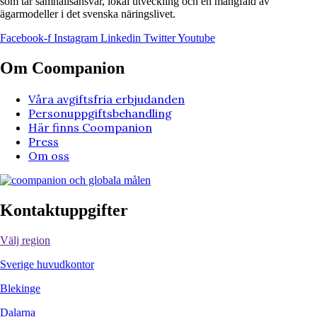
som tar samhällsansvar, lokal utveckling och en mångfald av
ägarmodeller i det svenska näringslivet.
Facebook-f
Instagram
Linkedin
Twitter
Youtube
Om Coompanion
Våra avgiftsfria erbjudanden
Personuppgiftsbehandling
Här finns Coompanion
Press
Om oss
Kontaktuppgifter
Välj region
Sverige huvudkontor
Blekinge
Dalarna