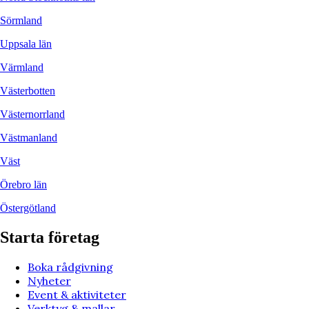
Sörmland
Uppsala län
Värmland
Västerbotten
Västernorrland
Västmanland
Väst
Örebro län
Östergötland
Starta företag
Boka rådgivning
Nyheter
Event & aktiviteter
Verktyg & mallar