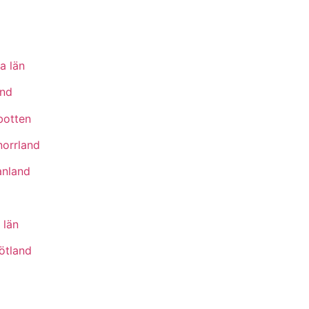
a län
nd
botten
norrland
nland
 län
ötland