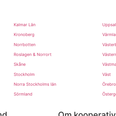
Kalmar Län
Uppsal
Kronoberg
Värmla
Norrbotten
Väster
Roslagen & Norrort
Väster
Skåne
Västma
Stockholm
Väst
Norra Stockholms län
Örebro
Sörmland
Österg
nd
Om kooperativ