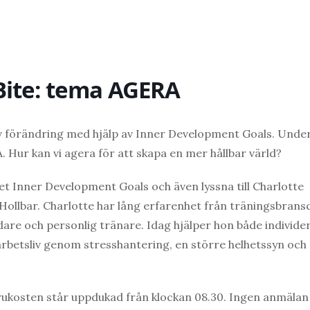
Bite: tema AGERA
sitiv förändring med hjälp av Inner Development Goals. Unde
ur kan vi agera för att skapa en mer hållbar värld?
vet Inner Development Goals och även lyssna till Charlotte
Hollbar. Charlotte har lång erfarenhet från träningsbrans
dare och personlig tränare. Idag hjälper hon både individe
h arbetsliv genom stresshantering, en större helhetssyn och
 frukosten står uppdukad från klockan 08.30. Ingen anmälan