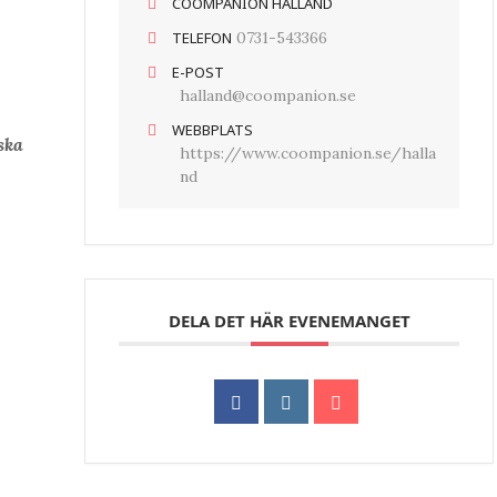
COOMPANION HALLAND
TELEFON
0731-543366
E-POST
halland@coompanion.se
WEBBPLATS
ska
https://www.coompanion.se/halla
nd
DELA DET HÄR EVENEMANGET