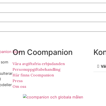
Om Coompanion
Kon
p som
Våra avgiftsfria erbjudanden
Vä
Personuppgiftsbehandling
sulterar
Här finns Coompanion
l
Press
odeller
Om oss