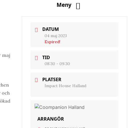
Meny
DATUM
04 maj 2023
Expired!
r maj
TID
08:30 - 09:30
PLATSER
chen
Impact House Halland
r och
 ökad
ARRANGÖR