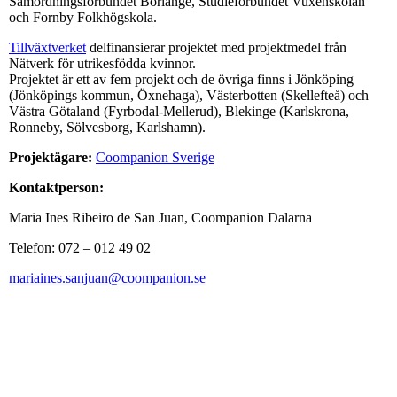
Samordningsförbundet Borlänge, Studieförbundet Vuxenskolan
och Fornby Folkhögskola.
Tillväxtverket
delfinansierar projektet med projektmedel från
Nätverk för utrikesfödda kvinnor.
Projektet är ett av fem projekt och de övriga finns i Jönköping
(Jönköpings kommun, Öxnehaga), Västerbotten (Skellefteå) och
Västra Götaland (Fyrbodal-Mellerud), Blekinge (Karlskrona,
Ronneby, Sölvesborg, Karlshamn).
Projektägare:
Coompanion Sverige
Kontaktperson:
Maria Ines Ribeiro de San Juan, Coompanion Dalarna
Telefon: 072 – 012 49 02
mariaines.sanjuan@coompanion.se