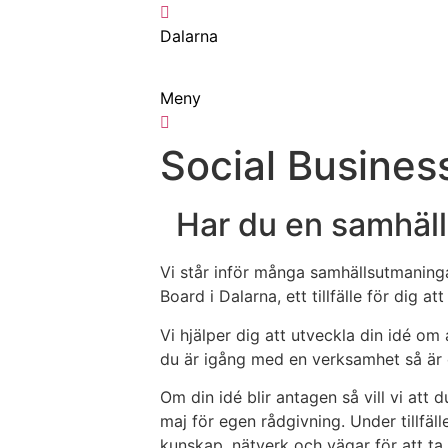
Hoppa
till
Dalarna
innehåll
Meny
Social Busines
Har du en samhäll
Vi står inför många samhällsutmaninga
Board i Dalarna, ett tillfälle för dig a
Vi hjälper dig att utveckla din idé om 
du är igång med en verksamhet så är du
Om din idé blir antagen så vill vi att
maj för egen rådgivning. Under tillfä
kunskap, nätverk och vägar för att ta 