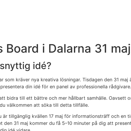
s Board i Dalarna 31 maj
snyttig idé?
r som kräver nya kreativa lösningar. Tisdagen den 31 maj är
tt presentera din idé för en panel av professionella rådgivare
att bidra till ett bättre och mer hållbart samhälle. Oavsett 
 välkommen att söka till detta tillfälle.
 du är tillgänglig kvällen 17 maj för informationsträff och 
llet den 31 maj kommer du få 5–10 minuter på dig att presen
din idé vidare.