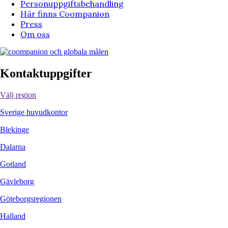
Sverige huvudkontor
Blekinge
Dalarna
Gotland
Gävleborg
Göteborgsregionen
Halland
Jämtland
Jönköpings län
Kalmar län
Kronoberg
Mälardalen
Norrbotten
Roslagen & Norrort