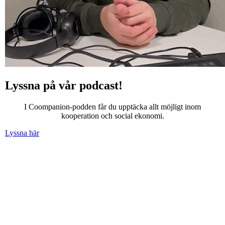
Lyssna på vår podcast!
I Coompanion-podden får du upptäcka allt möjligt inom
kooperation och social ekonomi.
Lyssna här
Föregående
Nästa
Läs fler stories
Coompanion ger kostnadsfri företagsrådgivning tack vare
finansiering från Tillväxtverket och Region Kronoberg.