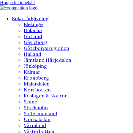
Hoppa till innehåll
Boka rådgivning
Blekinge
Dalarna
Gotland
Gävleborg
Göteborgsregionen
Halland
Jämtland Härjedalen
Jönköping
Kalmar
Kronoberg
Mälardalen
Norrbotten
Roslagen & Norrort
Skåne
Stockholm
Södermanland
Uppsala län
Värmland
Västerbotten