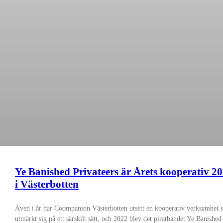
Ye Banished Privateers är Årets kooperativ 2
i Västerbotten
Även i år har Coompanion Västerbotten utsett en kooperativ verksamhet
utmärkt sig på ett särskilt sätt, och 2022 blev det piratbandet Ye Banished