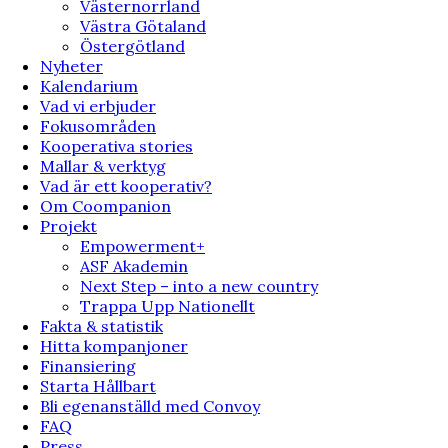
Västernorrland
Västra Götaland
Östergötland
Nyheter
Kalendarium
Vad vi erbjuder
Fokusområden
Kooperativa stories
Mallar & verktyg
Vad är ett kooperativ?
Om Coompanion
Projekt
Empowerment+
ASF Akademin
Next Step – into a new country
Trappa Upp Nationellt
Fakta & statistik
Hitta kompanjoner
Finansiering
Starta Hållbart
Bli egenanställd med Convoy
FAQ
Press