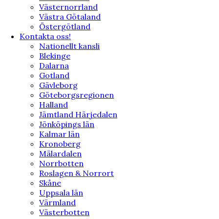
Västernorrland
Västra Götaland
Östergötland
Kontakta oss!
Nationellt kansli
Blekinge
Dalarna
Gotland
Gävleborg
Göteborgsregionen
Halland
Jämtland Härjedalen
Jönköpings län
Kalmar län
Kronoberg
Mälardalen
Norrbotten
Roslagen & Norrort
Skåne
Uppsala län
Värmland
Västerbotten