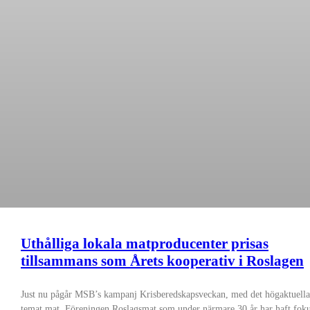
Uthålliga lokala matproducenter prisas
tillsammans som Årets kooperativ i Roslagen
Just nu pågår MSB’s kampanj Krisberedskapsveckan, med det högaktuella
temat mat. Föreningen Roslagsmat som under närmare 30 år har haft fok