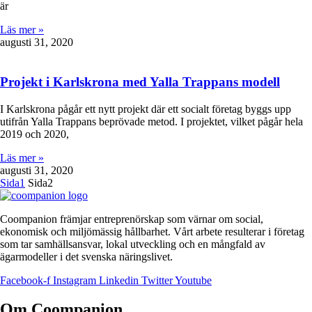
är
Läs mer »
augusti 31, 2020
Projekt i Karlskrona med Yalla Trappans modell
I Karlskrona pågår ett nytt projekt där ett socialt företag byggs upp
utifrån Yalla Trappans beprövade metod. I projektet, vilket pågår hela
2019 och 2020,
Läs mer »
augusti 31, 2020
Sida
1
Sida
2
Coompanion främjar entreprenörskap som värnar om social,
ekonomisk och miljömässig hållbarhet. Vårt arbete resulterar i företag
som tar samhällsansvar, lokal utveckling och en mångfald av
ägarmodeller i det svenska näringslivet.
Facebook-f
Instagram
Linkedin
Twitter
Youtube
Om Coompanion