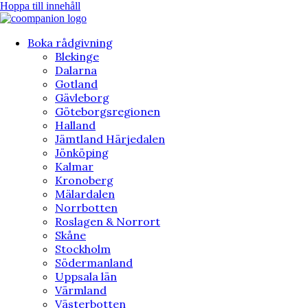
Hoppa till innehåll
Boka rådgivning
Blekinge
Dalarna
Gotland
Gävleborg
Göteborgsregionen
Halland
Jämtland Härjedalen
Jönköping
Kalmar
Kronoberg
Mälardalen
Norrbotten
Roslagen & Norrort
Skåne
Stockholm
Södermanland
Uppsala län
Värmland
Västerbotten