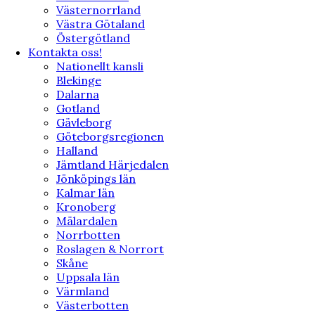
Västernorrland
Västra Götaland
Östergötland
Kontakta oss!
Nationellt kansli
Blekinge
Dalarna
Gotland
Gävleborg
Göteborgsregionen
Halland
Jämtland Härjedalen
Jönköpings län
Kalmar län
Kronoberg
Mälardalen
Norrbotten
Roslagen & Norrort
Skåne
Uppsala län
Värmland
Västerbotten