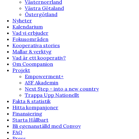
Västernorrland
Västra Götaland
Östergötland
Nyheter
Kalendarium
Vad vi erbjuder
Fokusområden
Kooperativa stories
Mallar & verktyg
Vad är ett kooperativ?
Om Coompanion
Projekt
Empowerment+
ASF Akademin
Next Step – into a new country
Trappa Upp Nationellt
Fakta & statistik
Hitta kompanjoner
Finansiering
Starta Hållbart
Bli egenanställd med Convoy
FAQ
Press