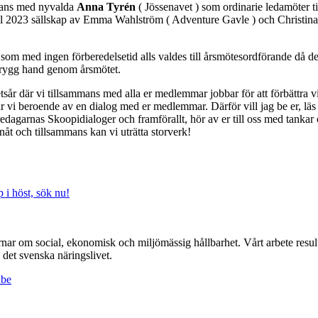
mmans med nyvalda
Anna Tyrén
( Jössenavet ) som ordinarie ledamöter 
ill 2023 sällskap av Emma Wahlström ( Adventure Gavle ) och Christina 
som med ingen förberedelsetid alls valdes till årsmötesordförande då d
 trygg hand genom årsmötet.
etsår där vi tillsammans med alla er medlemmar jobbar för att förbättra vi
 är vi beroende av en dialog med er medlemmar. Därför vill jag be er, lä
edagarnas Skoopidialoger och framförallt, hör av er till oss med tanka
nåt och tillsammans kan vi uträtta storverk!
p i höst, sök nu!
r om social, ekonomisk och miljömässig hållbarhet. Vårt arbete resulte
det svenska näringslivet.
ube