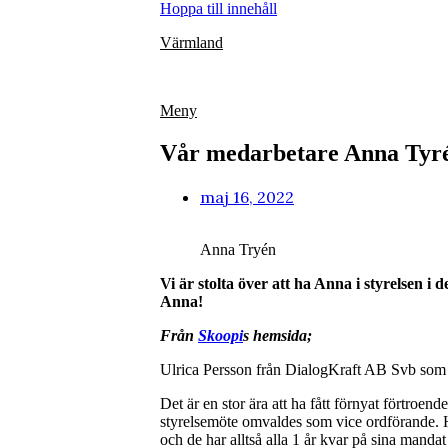
Hoppa till innehåll
Värmland
Meny
Vår medarbetare Anna Tyrén
maj 16, 2022
Anna Tryén
Vi är stolta över att ha Anna i styrelsen i
Anna!
Från
Skoopi
s hemsida;
Ulrica Persson från DialogKraft AB Svb som
Det är en stor ära att ha fått förnyat förtroen
styrelsemöte omvaldes som vice ordförande. H
och de har alltså alla 1 år kvar på sina manda