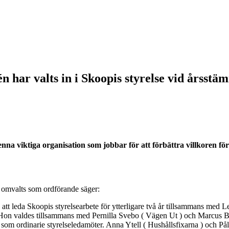
 har valts in i Skoopis styrelse vid årsst
 denna viktiga organisation som jobbar för att förbättra villkoren fö
 omvalts som ordförande säger:
de att leda Skoopis styrelsearbete för ytterligare två år tillsammans med
on valdes tillsammans med Pernilla Svebo ( Vägen Ut ) och Marcus Björ
t som ordinarie styrelseledamöter. Anna Ytell ( Hushållsfixarna ) och P