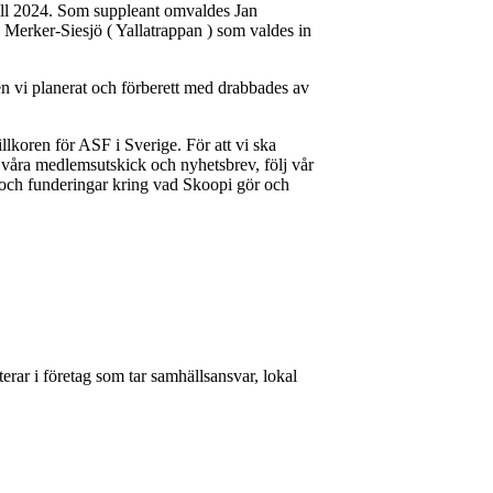
till 2024. Som suppleant omvaldes Jan
Merker-Siesjö ( Yallatrappan ) som valdes in
en vi planerat och förberett med drabbades av
llkoren för ASF i Sverige. För att vi ska
s våra medlemsutskick och nyhetsbrev, följ vår
r och funderingar kring vad Skoopi gör och
rar i företag som tar samhällsansvar, lokal