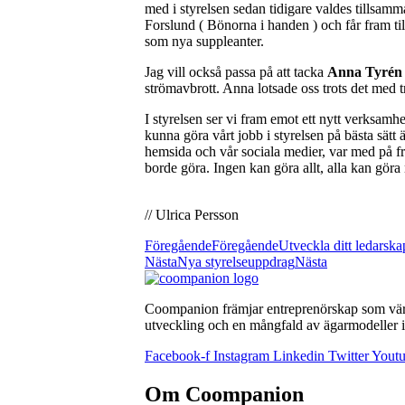
med i styrelsen sedan tidigare valdes tillsa
Forslund ( Bönorna i handen ) och får fram t
som nya suppleanter.
Jag vill också passa på att tacka
Anna Tyrén
strömavbrott. Anna lotsade oss trots det med
I styrelsen ser vi fram emot ett nytt verksamh
kunna göra vårt jobb i styrelsen på bästa sätt
hemsida och vår sociala medier, var med på fr
borde göra. Ingen kan göra allt, alla kan göra 
// Ulrica Persson
Föregående
Föregående
Utveckla ditt ledarska
Nästa
Nya styrelseuppdrag
Nästa
Coompanion främjar entreprenörskap som värna
utveckling och en mångfald av ägarmodeller i 
Facebook-f
Instagram
Linkedin
Twitter
Yout
Om Coompanion