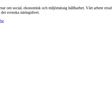
r om social, ekonomisk och miljömässig hållbarhet. Vårt arbete resulte
det svenska näringslivet.
ube