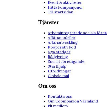
Event & aktiviteter
Hitta kompanjoner
Till startsidan
Tjänster
Arbetsintegrerade sociala föret
Affärsmodeller
Affärsutveckling
Kooperativ kod
Nya stadgar
Rådgivning
Socialt företagande
Starthjälp
Utbildningar
Globala mål
Om oss
Kontakta oss
Om Coompanion Värmland
Bli medlem