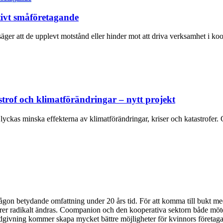
tivt småföretagande
äger att de upplevt motstånd eller hinder mot att driva verksamhet i ko
strof och klimatförändringar – nytt projekt
a lyckas minska effekterna av klimatförändringar, kriser och katastrofe
någon betydande omfattning under 20 års tid. För att komma till bukt med
rer radikalt ändras. Coompanion och den kooperativa sektorn både möte
ådgivning kommer skapa mycket bättre möjligheter för kvinnors företaga