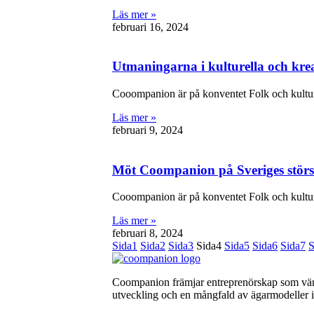
Läs mer »
februari 16, 2024
Utmaningarna i kulturella och kre
Cooompanion är på konventet Folk och kultur 
Läs mer »
februari 9, 2024
Möt Coompanion på Sveriges störst
Cooompanion är på konventet Folk och kultur 
Läs mer »
februari 8, 2024
Sida
1
Sida
2
Sida
3
Sida
4
Sida
5
Sida
6
Sida
7
S
Coompanion främjar entreprenörskap som värna
utveckling och en mångfald av ägarmodeller i 