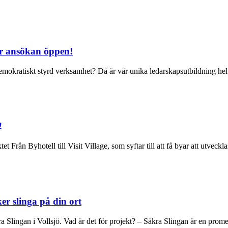
är ansökan öppen!
n demokratiskt styrd verksamhet? Då är vår unika ledarskapsutbildning hel
!
 Från Byhotell till Visit Village, som syftar till att få byar att utveck
er slinga på din ort
ra Slingan i Vollsjö. Vad är det för projekt? – Säkra Slingan är en pro