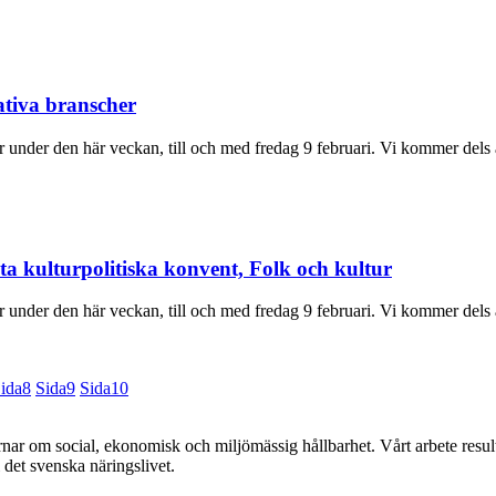
ativa branscher
under den här veckan, till och med fredag 9 februari. Vi kommer dels a
a kulturpolitiska konvent, Folk och kultur
under den här veckan, till och med fredag 9 februari. Vi kommer dels a
ida
8
Sida
9
Sida
10
r om social, ekonomisk och miljömässig hållbarhet. Vårt arbete resulte
det svenska näringslivet.