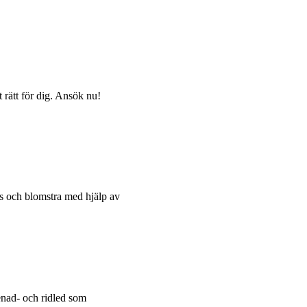
t rätt för dig. Ansök nu!
las och blomstra med hjälp av
menad- och ridled som